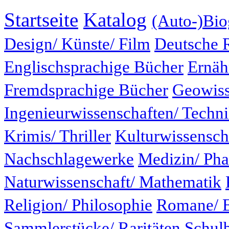
Startseite
Katalog
(Auto-)Bio
Design/ Künste/ Film
Deutsche 
Englischsprachige Bücher
Ernäh
Fremdsprachige Bücher
Geowiss
Ingenieurwissenschaften/ Techn
Krimis/ Thriller
Kulturwissensch
Nachschlagewerke
Medizin/ Ph
Naturwissenschaft/ Mathematik
Religion/ Philosophie
Romane/ E
Sammlerstücke/ Raritäten
Schul