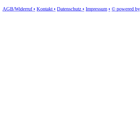
AGB/Widerruf •
Kontakt •
Datenschutz •
Impressum
•
© powered by