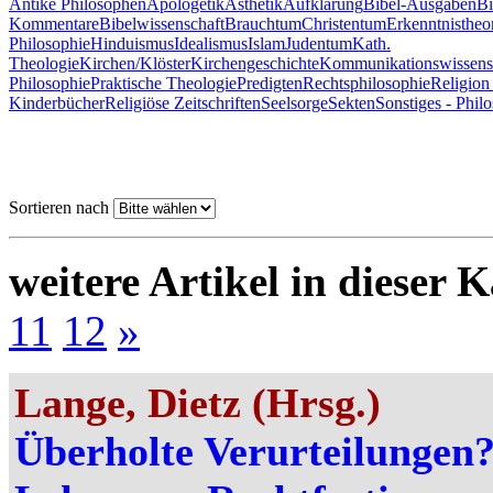
Antike Philosophen
Apologetik
Ästhetik
Aufklärung
Bibel-Ausgaben
Bi
Kommentare
Bibelwissenschaft
Brauchtum
Christentum
Erkenntnistheo
Philosophie
Hinduismus
Idealismus
Islam
Judentum
Kath.
Theologie
Kirchen/Klöster
Kirchengeschichte
Kommunikationswissens
Philosophie
Praktische Theologie
Predigten
Rechtsphilosophie
Religion
Kinderbücher
Religiöse Zeitschriften
Seelsorge
Sekten
Sonstiges - Phil
Sortieren nach
weitere Artikel in dieser K
11
12
»
Lange, Dietz (Hrsg.)
Überholte Verurteilungen?