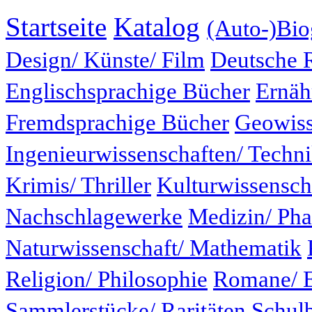
Startseite
Katalog
(Auto-)Bio
Design/ Künste/ Film
Deutsche 
Englischsprachige Bücher
Ernäh
Fremdsprachige Bücher
Geowiss
Ingenieurwissenschaften/ Techn
Krimis/ Thriller
Kulturwissensch
Nachschlagewerke
Medizin/ Ph
Naturwissenschaft/ Mathematik
Religion/ Philosophie
Romane/ E
Sammlerstücke/ Raritäten
Schul