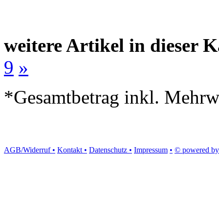
weitere Artikel in dieser K
9
»
*Gesamtbetrag inkl. Mehrwe
AGB/Widerruf •
Kontakt •
Datenschutz •
Impressum
•
© powered by