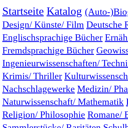
Startseite
Katalog
(Auto-)Bio
Design/ Künste/ Film
Deutsche 
Englischsprachige Bücher
Ernäh
Fremdsprachige Bücher
Geowiss
Ingenieurwissenschaften/ Techn
Krimis/ Thriller
Kulturwissensch
Nachschlagewerke
Medizin/ Ph
Naturwissenschaft/ Mathematik
Religion/ Philosophie
Romane/ E
Sammlerstücke/ Raritäten
Schul