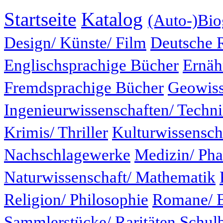
Startseite
Katalog
(Auto-)Bio
Design/ Künste/ Film
Deutsche 
Englischsprachige Bücher
Ernäh
Fremdsprachige Bücher
Geowiss
Ingenieurwissenschaften/ Techn
Krimis/ Thriller
Kulturwissensch
Nachschlagewerke
Medizin/ Ph
Naturwissenschaft/ Mathematik
Religion/ Philosophie
Romane/ E
Sammlerstücke/ Raritäten
Schul