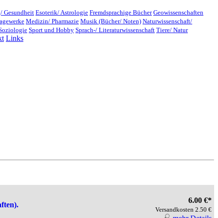
/ Gesundheit
Esoterik/ Astrologie
Fremdsprachige Bücher
Geowissenschaften
lagewerke
Medizin/ Pharmazie
Musik (Bücher/ Noten)
Naturwissenschaft/
Soziologie
Sport und Hobby
Sprach-/ Literaturwissenschaft
Tiere/ Natur
kt
Links
6.00 €*
ften).
Versandkosten 2.50 €