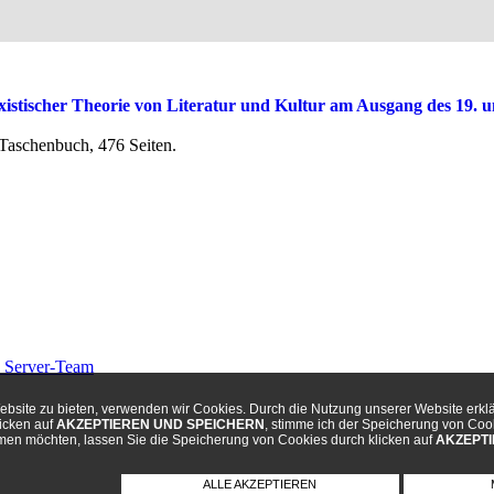
istischer Theorie von Literatur und Kultur am Ausgang des 19. u
 Taschenbuch, 476 Seiten.
 Server-Team
ebsite zu bieten, verwenden wir Cookies. Durch die Nutzung unserer Website erkl
icken auf
AKZEPTIEREN UND SPEICHERN
, stimme ich der Speicherung von Co
mmen möchten, lassen Sie die Speicherung von Cookies durch klicken auf
AKZEPTI
ALLE AKZEPTIEREN