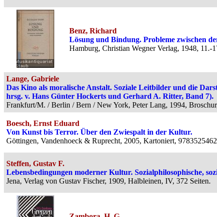
Benz, Richard
Lösung und Bindung. Probleme zwischen de
Hamburg, Christian Wegner Verlag, 1948, 11.-17
Lange, Gabriele
Das Kino als moralische Anstalt. Soziale Leitbilder und die Dars
hrsg. v. Hans Günter Hockerts und Gerhard A. Ritter, Band 7).
Frankfurt/M. / Berlin / Bern / New York, Peter Lang, 1994, Broschu
Boesch, Ernst Eduard
Von Kunst bis Terror. Über den Zwiespalt in der Kultur.
Göttingen, Vandenhoeck & Ruprecht, 2005, Kartoniert, 9783525462
Steffen, Gustav F.
Lebensbedingungen moderner Kultur. Sozialphilosophische, sozio
Jena, Verlag von Gustav Fischer, 1909, Halbleinen, IV, 372 Seiten.
Zambora, H. G.