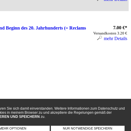
7.00 €*
nd Beginn des 20. Jahrhunderts (= Reclams
Versandkosten 3.20 €
mehr Details
ären Sie sich damit einverstanden. Weitere Informationen zum Datenschutz und
okies in meinem Browser zu und akzeptiere die Regelungen gemäß der
EREN UND SPEICHERN
zu.
MEHR OPTIONEN
NUR NOTWENDIGE SPEICHERN