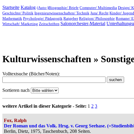
Startseite
Katalog
(Auto-)Biographie/ Briefe
Computer/ Multimedia
Design/ K
Geschichte/ Politik
Ingenieurwissenschaften/ Technik
Jura/ Recht
Kinder/ Jugen
Mathematik
Psychologie/ Pädagogik
Ratgeber
Religion/ Philosophie
Romane/ E
Salonorchester-Material
Unterhaltungs
Wirtschaft/ Marketing
Zeitschriften
Kulturwissenschaften » Sonstige
Volltextsuche (Bücher/Noten):
Sortieren nach
weitere Artikel in dieser Kategorie - Seite:
1
2
3
Fox, Ralph
Der Roman und das Volk. Hrsg. v. Georg Seehase. (=Studienbibli
Berlin, Dietz, 1975, Taschenbuch, 208 Seiten.