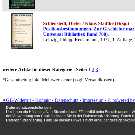
Schlenstedt, Dieter / Klaus Städtke (Hrsg.)
Positionsbestimmungen. Zur Geschichte marx
Universal-Bibliothek Band 708).
Leipzig, Philipp Reclam jun., 1977, 1. Auflage,
weitere Artikel in dieser Kategorie - Seite:
1
2
3
*Gesamtbetrag inkl. Mehrwertsteuer (zzgl. Versandkosten).
AGB/Widerruf •
Kontakt •
Datenschutz •
Impressum
•
© powered by
Datenschutzeinstellungen
Um Ihnen ein Höchstmaß an Sicherheit und Effektivität beim Besuch unserer W
der Verwendung von Cookies finden Sie in der Datenschutzerklärung. Durch kl
Datenschutzerklärung. Falls Sie diesen Hinweis nicht erneut angezeigt beko