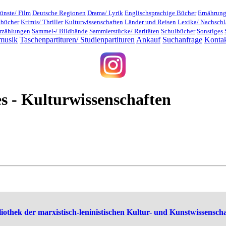
ünste/ Film
Deutsche Regionen
Drama/ Lyrik
Englischsprachige Bücher
Ernährung
dbücher
Krimis/ Thriller
Kulturwissenschaften
Länder und Reisen
Lexika/ Nachsch
rzählungen
Sammel-/ Bildbände
Sammlerstücke/ Raritäten
Schulbücher
Sonstiges
musik
Taschenpartituren/ Studienpartituren
Ankauf
Suchanfrage
Konta
s - Kulturwissenschaften
othek der marxistisch-leninistischen Kultur- und Kunstwissenscha