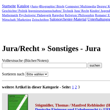
Startseite
Katalog
(Auto-)Biographie/ Briefe
Computer/ Multimedia
Design/ K
Geschichte/ Politik
Ingenieurwissenschaften/ Technik
Jura/ Recht
Kinder/ Jugen
Mathematik
Psychologie/ Pädagogik
Ratgeber
Religion/ Philosophie
Romane/ E
Salonorchester-Material
Unterhaltungs
Wirtschaft/ Marketing
Zeitschriften
Jura/Recht » Sonstiges - Jura
Volltextsuche (Bücher/Noten):
Sortieren nach
weitere Artikel in dieser Kategorie - Seite:
1
2
3
Stögmüller, Thomas / Manfred Rehbinder (H
Deutsche Einigung und Urheberrecht (= UFIT