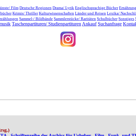
ünste/ Film
Deutsche Regionen
Drama/ Lyrik
Englischsprachige Bücher
Ernährung
dbücher
Krimis/ Thriller
Kulturwissenschaften
Länder und Reisen
Lexika/ Nachsch
rzählungen
Sammel-/ Bildbände
Sammlerstücke/ Raritäten
Schulbücher
Sonstiges
musik
Taschenpartituren/ Studienpartituren
Ankauf
Suchanfrage
Konta
rsg.)
A - Schriftenreihe des Archivs für Urheber-, Film-, Funk- und Th