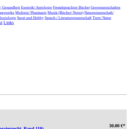
/ Gesundheit
Esoterik/ Astrologie
Fremdsprachige Bücher
Geowissenschaften
lagewerke
Medizin/ Pharmazie
Musik (Bücher/ Noten)
Naturwissenschaft/
Soziologie
Sport und Hobby
Sprach-/ Literaturwissenschaft
Tiere/ Natur
kt
Links
30.00 €*
eaterrecht, Band 119).