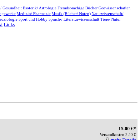
/ Gesundheit
Esoterik/ Astrologie
Fremdsprachige Bücher
Geowissenschaften
lagewerke
Medizin/ Pharmazie
Musik (Bücher/ Noten)
Naturwissenschaft/
Soziologie
Sport und Hobby
Sprach-/ Literaturwissenschaft
Tiere/ Natur
kt
Links
15.00 €*
Versandkosten 2.50 €