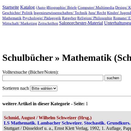
Startseite
Katalog
(Auto-)Biographie/ Briefe
Computer/ Multimedia
Design/ K
Geschichte/ Politik
Ingenieurwissenschaften/ Technik
Jura/ Recht
Kinder/ Jugen
Mathematik
Psychologie/ Pädagogik
Ratgeber
Religion/ Philosophie
Romane/ E
Salonorchester-Material
Unterhaltungs
Wirtschaft/ Marketing
Zeitschriften
Schulbücher » Mathematik (Sc
Volltextsuche (Bücher/Noten):
Sortieren nach
weitere Artikel in dieser Kategorie - Seite:
1
Schmid, August / Wilhelm Schweizer (Hrsg.)
LS Mathematik. Lambacher Schweizer. Stochastik. Grundkurs.
Stuttgart / Düsseldorf u. a., Ernst Klett Verlag, 1992, 1. Auflage, P