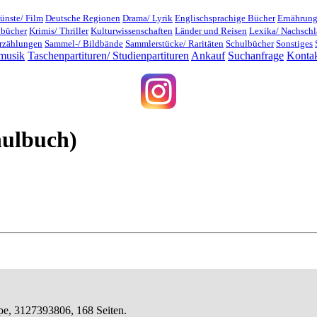
ünste/ Film
Deutsche Regionen
Drama/ Lyrik
Englischsprachige Bücher
Ernährung
dbücher
Krimis/ Thriller
Kulturwissenschaften
Länder und Reisen
Lexika/ Nachsch
rzählungen
Sammel-/ Bildbände
Sammlerstücke/ Raritäten
Schulbücher
Sonstiges
musik
Taschenpartituren/ Studienpartituren
Ankauf
Suchanfrage
Konta
hulbuch)
appe, 3127393806, 168 Seiten.