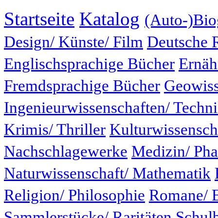
Startseite
Katalog
(Auto-)Bio
Design/ Künste/ Film
Deutsche 
Englischsprachige Bücher
Ernäh
Fremdsprachige Bücher
Geowiss
Ingenieurwissenschaften/ Techn
Krimis/ Thriller
Kulturwissensch
Nachschlagewerke
Medizin/ Ph
Naturwissenschaft/ Mathematik
Religion/ Philosophie
Romane/ E
Sammlerstücke/ Raritäten
Schul