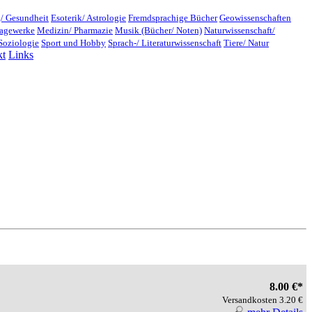
/ Gesundheit
Esoterik/ Astrologie
Fremdsprachige Bücher
Geowissenschaften
lagewerke
Medizin/ Pharmazie
Musik (Bücher/ Noten)
Naturwissenschaft/
Soziologie
Sport und Hobby
Sprach-/ Literaturwissenschaft
Tiere/ Natur
kt
Links
8.00 €*
Versandkosten 3.20 €