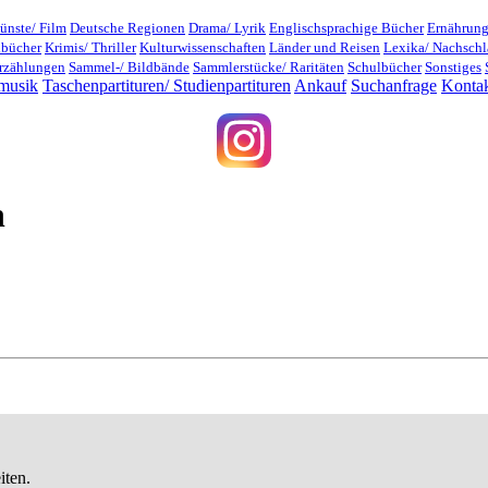
ünste/ Film
Deutsche Regionen
Drama/ Lyrik
Englischsprachige Bücher
Ernährung
dbücher
Krimis/ Thriller
Kulturwissenschaften
Länder und Reisen
Lexika/ Nachsch
rzählungen
Sammel-/ Bildbände
Sammlerstücke/ Raritäten
Schulbücher
Sonstiges
musik
Taschenpartituren/ Studienpartituren
Ankauf
Suchanfrage
Konta
n
iten.