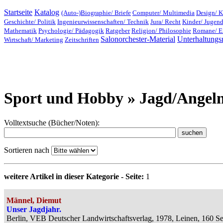
Startseite
Katalog
(Auto-)Biographie/ Briefe
Computer/ Multimedia
Design/ K
Geschichte/ Politik
Ingenieurwissenschaften/ Technik
Jura/ Recht
Kinder/ Jugen
Mathematik
Psychologie/ Pädagogik
Ratgeber
Religion/ Philosophie
Romane/ E
Salonorchester-Material
Unterhaltungs
Wirtschaft/ Marketing
Zeitschriften
Sport und Hobby » Jagd/Angel
Volltextsuche (Bücher/Noten):
Sortieren nach
weitere Artikel in dieser Kategorie - Seite:
1
Männel, Diemut
Unser Jagdjahr.
Berlin, VEB Deutscher Landwirtschaftsverlag, 1978, Leinen, 160 Se