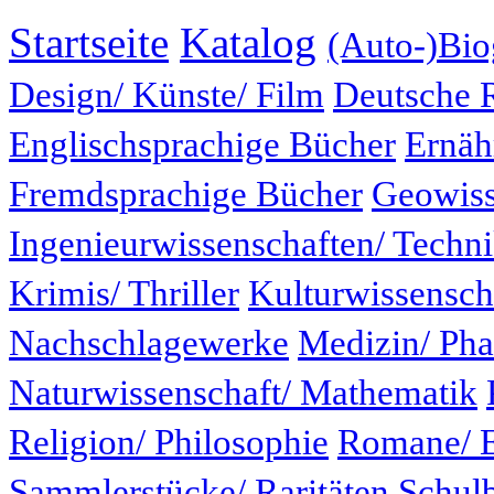
Startseite
Katalog
(Auto-)Bio
Design/ Künste/ Film
Deutsche 
Englischsprachige Bücher
Ernäh
Fremdsprachige Bücher
Geowiss
Ingenieurwissenschaften/ Techn
Krimis/ Thriller
Kulturwissensch
Nachschlagewerke
Medizin/ Ph
Naturwissenschaft/ Mathematik
Religion/ Philosophie
Romane/ E
Sammlerstücke/ Raritäten
Schul