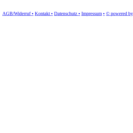
AGB/Widerruf •
Kontakt •
Datenschutz •
Impressum
•
© powered by