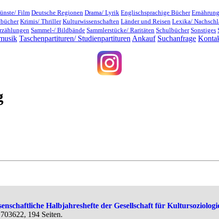
ünste/ Film
Deutsche Regionen
Drama/ Lyrik
Englischsprachige Bücher
Ernährung
dbücher
Krimis/ Thriller
Kulturwissenschaften
Länder und Reisen
Lexika/ Nachsch
rzählungen
Sammel-/ Bildbände
Sammlerstücke/ Raritäten
Schulbücher
Sonstiges
musik
Taschenpartituren/ Studienpartituren
Ankauf
Suchanfrage
Konta
g
nschaftliche Halbjahreshefte der Gesellschaft für Kultursoziologie 
1703622, 194 Seiten.