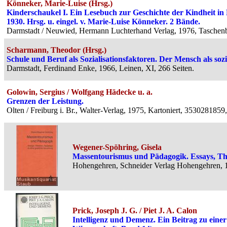
Könneker, Marie-Luise (Hrsg.)
Kinderschaukel I. Ein Lesebuch zur Geschichte der Kindheit in
1930. Hrsg. u. eingel. v. Marie-Luise Könneker. 2 Bände.
Darmstadt / Neuwied, Hermann Luchterhand Verlag, 1976, Taschenb
Scharmann, Theodor (Hrsg.)
Schule und Beruf als Sozialisationsfaktoren. Der Mensch als so
Darmstadt, Ferdinand Enke, 1966, Leinen, XI, 266 Seiten.
Golowin, Sergius / Wolfgang Hädecke u. a.
Grenzen der Leistung.
Olten / Freiburg i. Br., Walter-Verlag, 1975, Kartoniert, 3530281859,
Wegener-Spöhring, Gisela
Massentourismus und Pädagogik. Essays, The
Hohengehren, Schneider Verlag Hohengehren, 1
Prick, Joseph J. G. / Piet J. A. Calon
Intelligenz und Demenz. Ein Beitrag zu einer