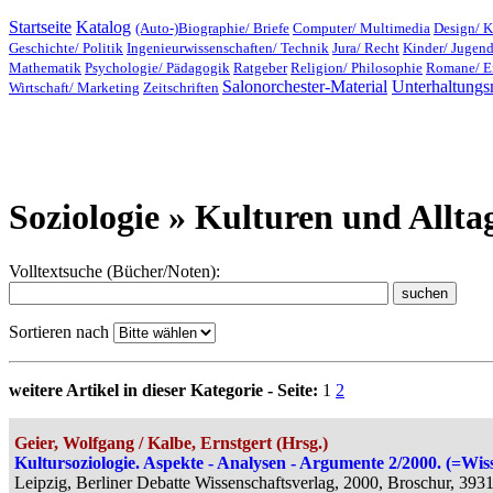
Startseite
Katalog
(Auto-)Biographie/ Briefe
Computer/ Multimedia
Design/ K
Geschichte/ Politik
Ingenieurwissenschaften/ Technik
Jura/ Recht
Kinder/ Jugen
Mathematik
Psychologie/ Pädagogik
Ratgeber
Religion/ Philosophie
Romane/ E
Salonorchester-Material
Unterhaltungs
Wirtschaft/ Marketing
Zeitschriften
Soziologie » Kulturen und Allta
Volltextsuche (Bücher/Noten):
Sortieren nach
weitere Artikel in dieser Kategorie - Seite:
1
2
Geier, Wolfgang / Kalbe, Ernstgert (Hrsg.)
Kultursoziologie. Aspekte - Analysen - Argumente 2/2000. (=Wisse
Leipzig, Berliner Debatte Wissenschaftsverlag, 2000, Broschur, 393