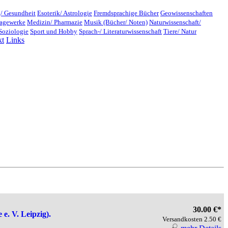
/ Gesundheit
Esoterik/ Astrologie
Fremdsprachige Bücher
Geowissenschaften
lagewerke
Medizin/ Pharmazie
Musik (Bücher/ Noten)
Naturwissenschaft/
Soziologie
Sport und Hobby
Sprach-/ Literaturwissenschaft
Tiere/ Natur
kt
Links
30.00 €*
e. V. Leipzig).
Versandkosten 2.50 €