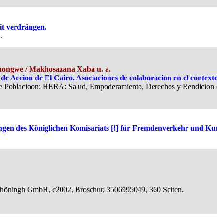
it verdrängen.
.
Shongwe / Makhosazana Xaba u. a.
e Accion de El Cairo. Asociaciones de colaboracion en el contexto
de Poblacioon: HERA: Salud, Empoderamiento, Derechos y Rendicion d
ngen des Königlichen Komisariats [!] für Fremdenverkehr und Kun
Schöningh GmbH, c2002, Broschur, 3506995049, 360 Seiten.