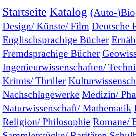
Startseite
Katalog
(Auto-)Bio
Design/ Künste/ Film
Deutsche 
Englischsprachige Bücher
Ernäh
Fremdsprachige Bücher
Geowiss
Ingenieurwissenschaften/ Techn
Krimis/ Thriller
Kulturwissensch
Nachschlagewerke
Medizin/ Ph
Naturwissenschaft/ Mathematik
Religion/ Philosophie
Romane/ E
Sammlerstücke/ Raritäten
Schul