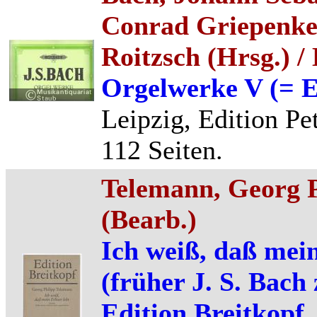
Conrad Griepenke
Roitzsch (Hrsg.) /
Orgelwerke V (= Ed
Leipzig, Edition Pe
112 Seiten.
Telemann, Georg P
(Bearb.)
Ich weiß, daß mein
(früher J. S. Bach
Edition Breitkopf,