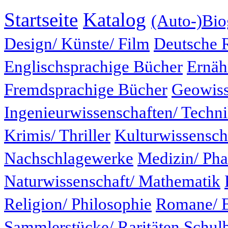
Startseite
Katalog
(Auto-)Bio
Design/ Künste/ Film
Deutsche 
Englischsprachige Bücher
Ernäh
Fremdsprachige Bücher
Geowiss
Ingenieurwissenschaften/ Techn
Krimis/ Thriller
Kulturwissensch
Nachschlagewerke
Medizin/ Ph
Naturwissenschaft/ Mathematik
Religion/ Philosophie
Romane/ E
Sammlerstücke/ Raritäten
Schul