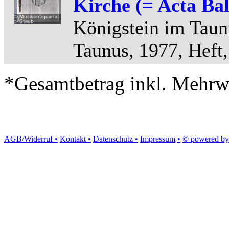
Kirche (= Acta Balt
Königstein im Taun
Taunus, 1977, Heft,
*Gesamtbetrag inkl. Mehrwe
AGB/Widerruf •
Kontakt •
Datenschutz •
Impressum
•
© powered by