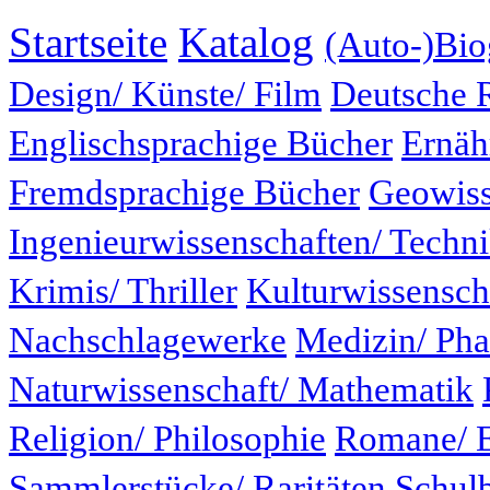
Startseite
Katalog
(Auto-)Bio
Design/ Künste/ Film
Deutsche 
Englischsprachige Bücher
Ernäh
Fremdsprachige Bücher
Geowiss
Ingenieurwissenschaften/ Techn
Krimis/ Thriller
Kulturwissensch
Nachschlagewerke
Medizin/ Ph
Naturwissenschaft/ Mathematik
Religion/ Philosophie
Romane/ E
Sammlerstücke/ Raritäten
Schul