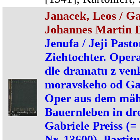
Janacek, Leos / Gab
Johannes Martin D
Jenufa / Jeji Pasto
Ziehtochter. Opera
dle dramatu z ven
moravskeho od Gab
Oper aus dem mäh
Bauernleben in dr
Gabriele Preiss (=
Nr. 13600). Partitu