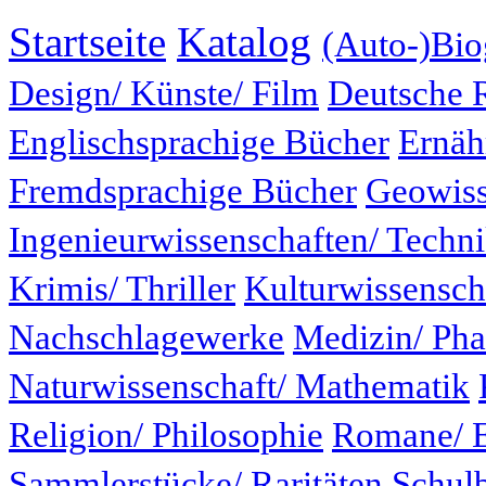
Startseite
Katalog
(Auto-)Bio
Design/ Künste/ Film
Deutsche 
Englischsprachige Bücher
Ernäh
Fremdsprachige Bücher
Geowiss
Ingenieurwissenschaften/ Techn
Krimis/ Thriller
Kulturwissensch
Nachschlagewerke
Medizin/ Ph
Naturwissenschaft/ Mathematik
Religion/ Philosophie
Romane/ E
Sammlerstücke/ Raritäten
Schul