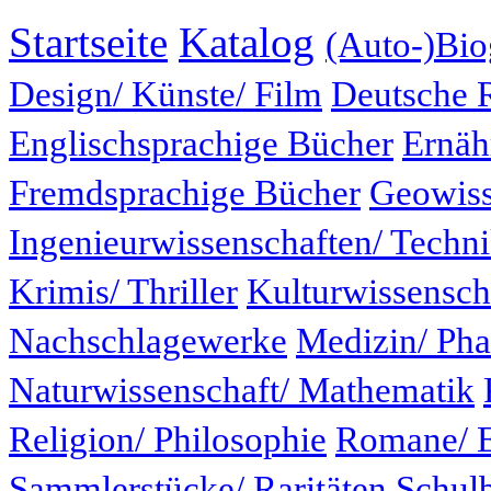
Startseite
Katalog
(Auto-)Bio
Design/ Künste/ Film
Deutsche 
Englischsprachige Bücher
Ernäh
Fremdsprachige Bücher
Geowiss
Ingenieurwissenschaften/ Techn
Krimis/ Thriller
Kulturwissensch
Nachschlagewerke
Medizin/ Ph
Naturwissenschaft/ Mathematik
Religion/ Philosophie
Romane/ E
Sammlerstücke/ Raritäten
Schul