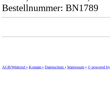
Bestellnummer: BN1789
AGB/Widerruf •
Kontakt •
Datenschutz •
Impressum
•
© powered by