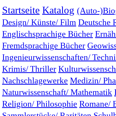
Startseite
Katalog
(Auto-)Bio
Design/ Künste/ Film
Deutsche 
Englischsprachige Bücher
Ernäh
Fremdsprachige Bücher
Geowiss
Ingenieurwissenschaften/ Techn
Krimis/ Thriller
Kulturwissensch
Nachschlagewerke
Medizin/ Ph
Naturwissenschaft/ Mathematik
Religion/ Philosophie
Romane/ E
Sammlerstücke/ Raritäten
Schul