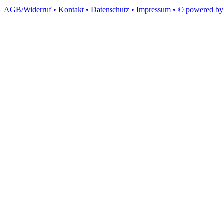
AGB/Widerruf •
Kontakt •
Datenschutz •
Impressum
•
© powered by