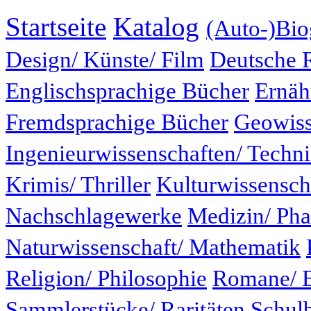
Startseite
Katalog
(Auto-)Bio
Design/ Künste/ Film
Deutsche 
Englischsprachige Bücher
Ernäh
Fremdsprachige Bücher
Geowiss
Ingenieurwissenschaften/ Techn
Krimis/ Thriller
Kulturwissensch
Nachschlagewerke
Medizin/ Ph
Naturwissenschaft/ Mathematik
Religion/ Philosophie
Romane/ E
Sammlerstücke/ Raritäten
Schul