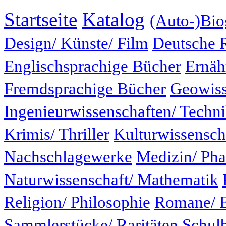
Startseite
Katalog
(Auto-)Bio
Design/ Künste/ Film
Deutsche 
Englischsprachige Bücher
Ernäh
Fremdsprachige Bücher
Geowiss
Ingenieurwissenschaften/ Techn
Krimis/ Thriller
Kulturwissensch
Nachschlagewerke
Medizin/ Ph
Naturwissenschaft/ Mathematik
Religion/ Philosophie
Romane/ E
Sammlerstücke/ Raritäten
Schul