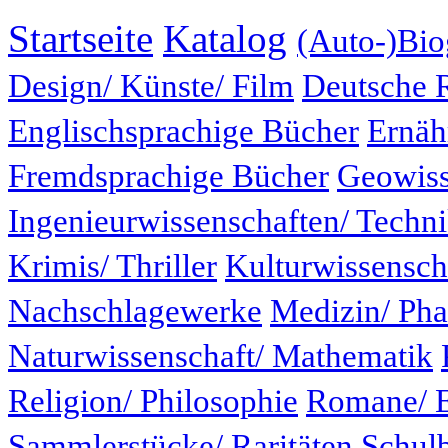
Startseite
Katalog
(Auto-)Bio
Design/ Künste/ Film
Deutsche 
Englischsprachige Bücher
Ernäh
Fremdsprachige Bücher
Geowiss
Ingenieurwissenschaften/ Techn
Krimis/ Thriller
Kulturwissensch
Nachschlagewerke
Medizin/ Ph
Naturwissenschaft/ Mathematik
Religion/ Philosophie
Romane/ E
Sammlerstücke/ Raritäten
Schul