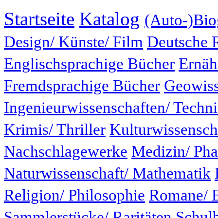
Startseite
Katalog
(Auto-)Bio
Design/ Künste/ Film
Deutsche 
Englischsprachige Bücher
Ernäh
Fremdsprachige Bücher
Geowiss
Ingenieurwissenschaften/ Techn
Krimis/ Thriller
Kulturwissensch
Nachschlagewerke
Medizin/ Ph
Naturwissenschaft/ Mathematik
Religion/ Philosophie
Romane/ E
Sammlerstücke/ Raritäten
Schul