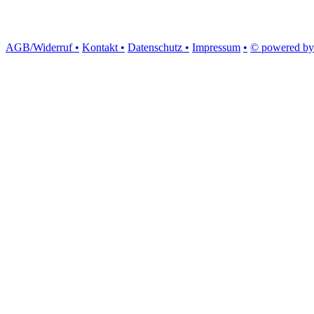
AGB/Widerruf •
Kontakt •
Datenschutz •
Impressum
•
© powered by