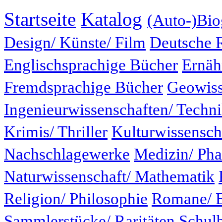
Startseite
Katalog
(Auto-)Bio
Design/ Künste/ Film
Deutsche 
Englischsprachige Bücher
Ernäh
Fremdsprachige Bücher
Geowiss
Ingenieurwissenschaften/ Techn
Krimis/ Thriller
Kulturwissensch
Nachschlagewerke
Medizin/ Ph
Naturwissenschaft/ Mathematik
Religion/ Philosophie
Romane/ E
Sammlerstücke/ Raritäten
Schul