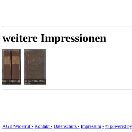
weitere Impressionen
AGB/Widerruf •
Kontakt •
Datenschutz •
Impressum
•
© powered by