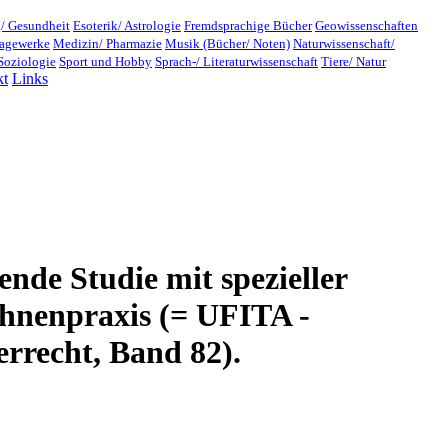
/ Gesundheit
Esoterik/ Astrologie
Fremdsprachige Bücher
Geowissenschaften
lagewerke
Medizin/ Pharmazie
Musik (Bücher/ Noten)
Naturwissenschaft/
Soziologie
Sport und Hobby
Sprach-/ Literaturwissenschaft
Tiere/ Natur
kt
Links
ende Studie mit spezieller
ühnenpraxis (= UFITA -
errecht, Band 82).