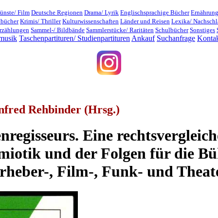
ünste/ Film
Deutsche Regionen
Drama/ Lyrik
Englischsprachige Bücher
Ernährung
dbücher
Krimis/ Thriller
Kulturwissenschaften
Länder und Reisen
Lexika/ Nachsch
rzählungen
Sammel-/ Bildbände
Sammlerstücke/ Raritäten
Schulbücher
Sonstiges
musik
Taschenpartituren/ Studienpartituren
Ankauf
Suchanfrage
Konta
nfred Rehbinder (Hrsg.)
regisseurs. Eine rechtsvergleich
miotik und der Folgen für die B
Urheber-, Film-, Funk- und Theat