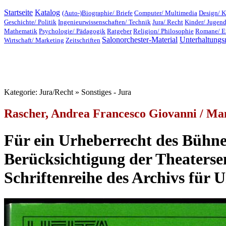
Startseite
Katalog
(Auto-)Biographie/ Briefe
Computer/ Multimedia
Design/ K
Geschichte/ Politik
Ingenieurwissenschaften/ Technik
Jura/ Recht
Kinder/ Jugen
Mathematik
Psychologie/ Pädagogik
Ratgeber
Religion/ Philosophie
Romane/ E
Salonorchester-Material
Unterhaltungs
Wirtschaft/ Marketing
Zeitschriften
Kategorie: Jura/Recht » Sonstiges - Jura
Rascher, Andrea Francesco Giovanni / Ma
Für ein Urheberrecht des Bühnen
Berücksichtigung der Theaterse
Schriftenreihe des Archivs für 