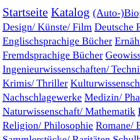
Startseite
Katalog
(Auto-)Bio
Design/ Künste/ Film
Deutsche 
Englischsprachige Bücher
Ernäh
Fremdsprachige Bücher
Geowiss
Ingenieurwissenschaften/ Techn
Krimis/ Thriller
Kulturwissensch
Nachschlagewerke
Medizin/ Ph
Naturwissenschaft/ Mathematik
Religion/ Philosophie
Romane/ E
Sammlerstücke/ Raritäten
Schul