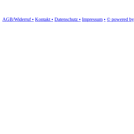
AGB/Widerruf •
Kontakt •
Datenschutz •
Impressum
•
© powered by