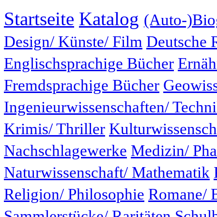
Startseite
Katalog
(Auto-)Bio
Design/ Künste/ Film
Deutsche 
Englischsprachige Bücher
Ernäh
Fremdsprachige Bücher
Geowiss
Ingenieurwissenschaften/ Techn
Krimis/ Thriller
Kulturwissensch
Nachschlagewerke
Medizin/ Ph
Naturwissenschaft/ Mathematik
Religion/ Philosophie
Romane/ E
Sammlerstücke/ Raritäten
Schul