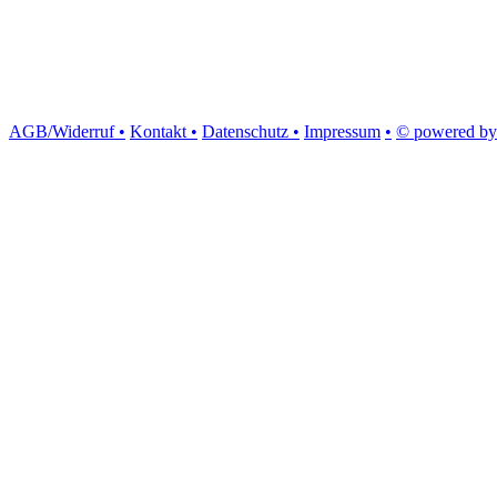
AGB/Widerruf •
Kontakt •
Datenschutz •
Impressum
•
© powered by