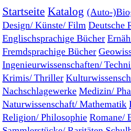
Startseite
Katalog
(Auto-)Bio
Design/ Künste/ Film
Deutsche 
Englischsprachige Bücher
Ernäh
Fremdsprachige Bücher
Geowiss
Ingenieurwissenschaften/ Techn
Krimis/ Thriller
Kulturwissensch
Nachschlagewerke
Medizin/ Ph
Naturwissenschaft/ Mathematik
Religion/ Philosophie
Romane/ E
Sammlerstücke/ Raritäten
Schul