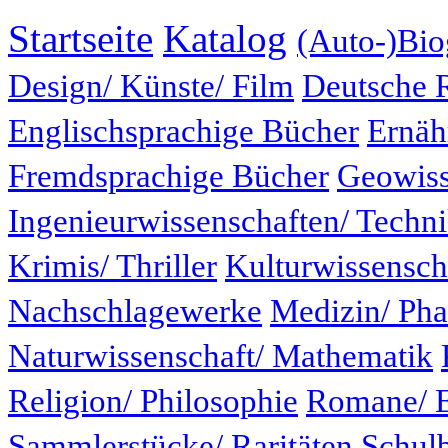
Startseite
Katalog
(Auto-)Bio
Design/ Künste/ Film
Deutsche 
Englischsprachige Bücher
Ernäh
Fremdsprachige Bücher
Geowiss
Ingenieurwissenschaften/ Techn
Krimis/ Thriller
Kulturwissensch
Nachschlagewerke
Medizin/ Ph
Naturwissenschaft/ Mathematik
Religion/ Philosophie
Romane/ E
Sammlerstücke/ Raritäten
Schul