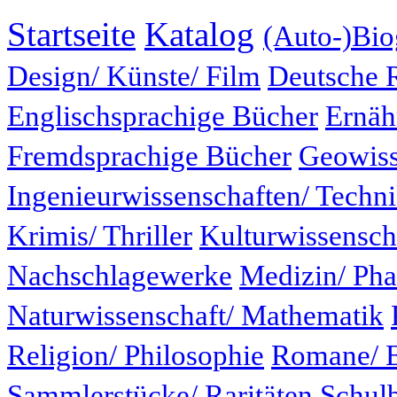
Startseite
Katalog
(Auto-)Bio
Design/ Künste/ Film
Deutsche 
Englischsprachige Bücher
Ernäh
Fremdsprachige Bücher
Geowiss
Ingenieurwissenschaften/ Techn
Krimis/ Thriller
Kulturwissensch
Nachschlagewerke
Medizin/ Ph
Naturwissenschaft/ Mathematik
Religion/ Philosophie
Romane/ E
Sammlerstücke/ Raritäten
Schul