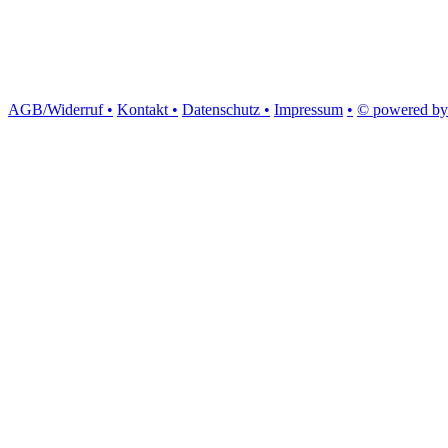
AGB/Widerruf •
Kontakt •
Datenschutz •
Impressum
•
© powered by