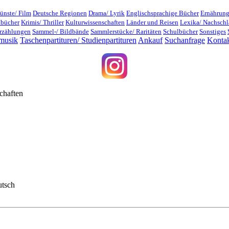
ünste/ Film
Deutsche Regionen
Drama/ Lyrik
Englischsprachige Bücher
Ernährung
dbücher
Krimis/ Thriller
Kulturwissenschaften
Länder und Reisen
Lexika/ Nachsch
rzählungen
Sammel-/ Bildbände
Sammlerstücke/ Raritäten
Schulbücher
Sonstiges
musik
Taschenpartituren/ Studienpartituren
Ankauf
Suchanfrage
Konta
chaften
utsch