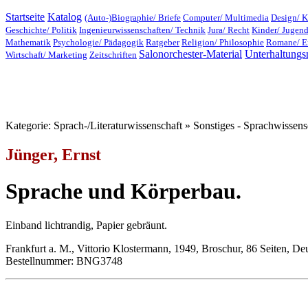
Startseite
Katalog
(Auto-)Biographie/ Briefe
Computer/ Multimedia
Design/ K
Geschichte/ Politik
Ingenieurwissenschaften/ Technik
Jura/ Recht
Kinder/ Jugen
Mathematik
Psychologie/ Pädagogik
Ratgeber
Religion/ Philosophie
Romane/ E
Salonorchester-Material
Unterhaltungs
Wirtschaft/ Marketing
Zeitschriften
Kategorie: Sprach-/Literaturwissenschaft » Sonstiges - Sprachwissens
Jünger, Ernst
Sprache und Körperbau.
Einband lichtrandig, Papier gebräunt.
Frankfurt a. M., Vittorio Klostermann, 1949, Broschur, 86 Seiten, De
Bestellnummer: BNG3748