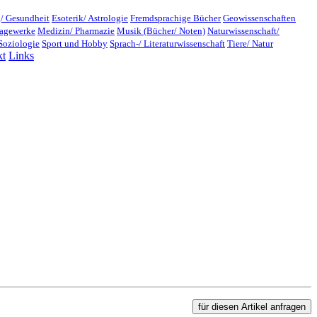
/ Gesundheit
Esoterik/ Astrologie
Fremdsprachige Bücher
Geowissenschaften
lagewerke
Medizin/ Pharmazie
Musik (Bücher/ Noten)
Naturwissenschaft/
Soziologie
Sport und Hobby
Sprach-/ Literaturwissenschaft
Tiere/ Natur
kt
Links