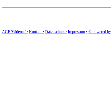
AGB/Widerruf •
Kontakt •
Datenschutz •
Impressum
•
© powered by