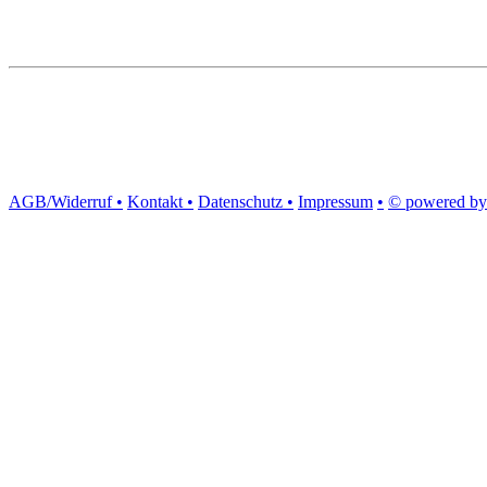
AGB/Widerruf •
Kontakt •
Datenschutz •
Impressum
•
© powered by