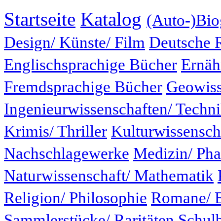
Startseite
Katalog
(Auto-)Bio
Design/ Künste/ Film
Deutsche 
Englischsprachige Bücher
Ernäh
Fremdsprachige Bücher
Geowiss
Ingenieurwissenschaften/ Techn
Krimis/ Thriller
Kulturwissensch
Nachschlagewerke
Medizin/ Ph
Naturwissenschaft/ Mathematik
Religion/ Philosophie
Romane/ E
Sammlerstücke/ Raritäten
Schul