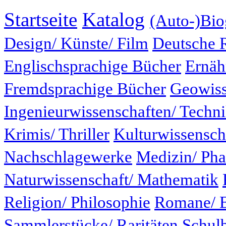
Startseite
Katalog
(Auto-)Bio
Design/ Künste/ Film
Deutsche 
Englischsprachige Bücher
Ernäh
Fremdsprachige Bücher
Geowiss
Ingenieurwissenschaften/ Techn
Krimis/ Thriller
Kulturwissensch
Nachschlagewerke
Medizin/ Ph
Naturwissenschaft/ Mathematik
Religion/ Philosophie
Romane/ E
Sammlerstücke/ Raritäten
Schul