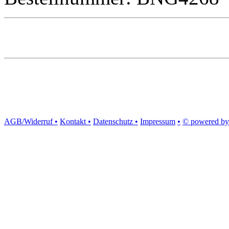
AGB/Widerruf •
Kontakt •
Datenschutz •
Impressum
•
© powered by