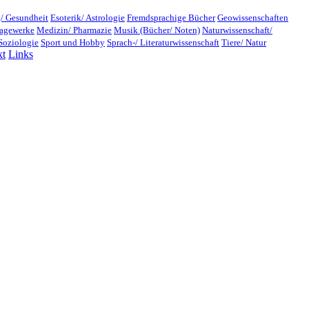
/ Gesundheit
Esoterik/ Astrologie
Fremdsprachige Bücher
Geowissenschaften
lagewerke
Medizin/ Pharmazie
Musik (Bücher/ Noten)
Naturwissenschaft/
Soziologie
Sport und Hobby
Sprach-/ Literaturwissenschaft
Tiere/ Natur
kt
Links