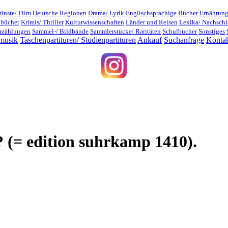
ünste/ Film
Deutsche Regionen
Drama/ Lyrik
Englischsprachige Bücher
Ernährung
dbücher
Krimis/ Thriller
Kulturwissenschaften
Länder und Reisen
Lexika/ Nachsch
rzählungen
Sammel-/ Bildbände
Sammlerstücke/ Raritäten
Schulbücher
Sonstiges
musik
Taschenpartituren/ Studienpartituren
Ankauf
Suchanfrage
Konta
? (= edition suhrkamp 1410).