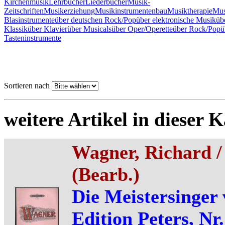
Kirchenmusik
Lehrbücher
Liederbücher
Musik-
Zeitschriften
Musikerziehung
Musikinstrumentenbau
Musiktherapie
Mus
Blasinstrumente
über deutschen Rock/Pop
über elektronische Musik
üb
Klassik
über Klavier
über Musicals
über Oper/Operette
über Rock/Pop
ü
Tasteninstrumente
Sortieren nach
weitere Artikel in dieser K
Wagner, Richard /
(Bearb.)
Die Meistersinger
Edition Peters, Nr.