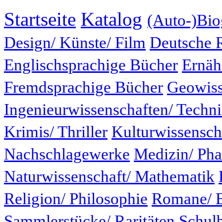
Startseite
Katalog
(Auto-)Bio
Design/ Künste/ Film
Deutsche 
Englischsprachige Bücher
Ernäh
Fremdsprachige Bücher
Geowiss
Ingenieurwissenschaften/ Techn
Krimis/ Thriller
Kulturwissensch
Nachschlagewerke
Medizin/ Ph
Naturwissenschaft/ Mathematik
Religion/ Philosophie
Romane/ E
Sammlerstücke/ Raritäten
Schul