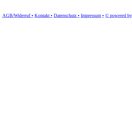
AGB/Widerruf •
Kontakt •
Datenschutz •
Impressum
•
© powered by