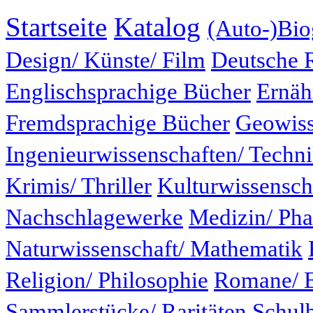
Startseite
Katalog
(Auto-)Bio
Design/ Künste/ Film
Deutsche 
Englischsprachige Bücher
Ernäh
Fremdsprachige Bücher
Geowiss
Ingenieurwissenschaften/ Techn
Krimis/ Thriller
Kulturwissensch
Nachschlagewerke
Medizin/ Ph
Naturwissenschaft/ Mathematik
Religion/ Philosophie
Romane/ E
Sammlerstücke/ Raritäten
Schul