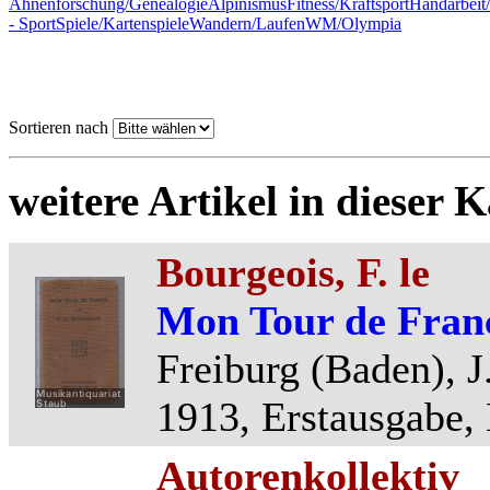
Ahnenforschung/Genealogie
Alpinismus
Fitness/Kraftsport
Handarbeit/
- Sport
Spiele/Kartenspiele
Wandern/Laufen
WM/Olympia
Sortieren nach
weitere Artikel in dieser K
Bourgeois, F. le
Mon Tour de Fran
Freiburg (Baden), J.
1913, Erstausgabe, 
Autorenkollektiv