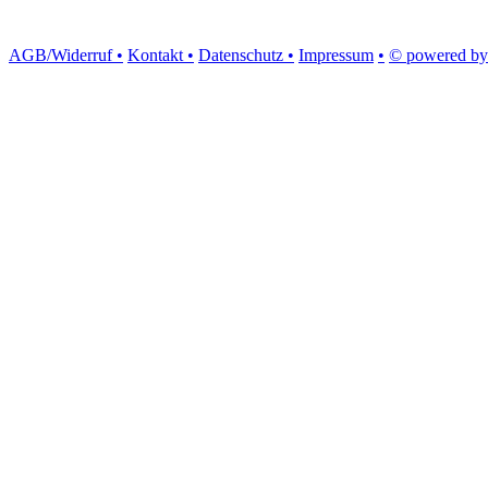
AGB/Widerruf •
Kontakt •
Datenschutz •
Impressum
•
© powered by