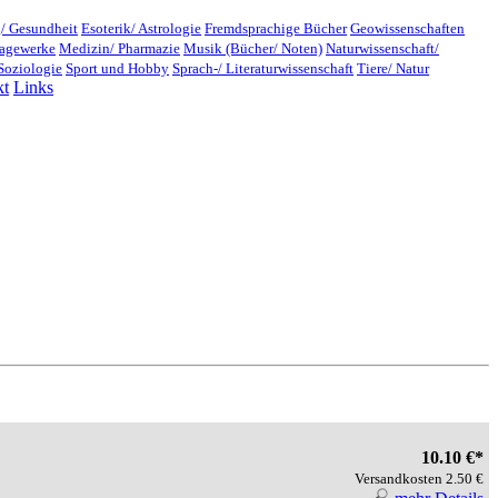
/ Gesundheit
Esoterik/ Astrologie
Fremdsprachige Bücher
Geowissenschaften
lagewerke
Medizin/ Pharmazie
Musik (Bücher/ Noten)
Naturwissenschaft/
Soziologie
Sport und Hobby
Sprach-/ Literaturwissenschaft
Tiere/ Natur
kt
Links
10.10 €*
Versandkosten 2.50 €