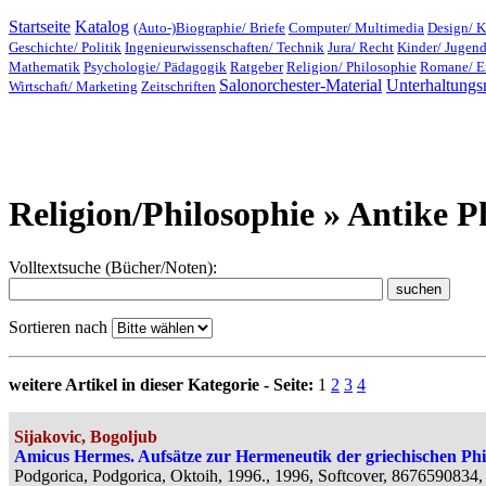
Startseite
Katalog
(Auto-)Biographie/ Briefe
Computer/ Multimedia
Design/ K
Geschichte/ Politik
Ingenieurwissenschaften/ Technik
Jura/ Recht
Kinder/ Jugen
Mathematik
Psychologie/ Pädagogik
Ratgeber
Religion/ Philosophie
Romane/ E
Salonorchester-Material
Unterhaltungs
Wirtschaft/ Marketing
Zeitschriften
Religion/Philosophie » Antike P
Volltextsuche (Bücher/Noten):
Sortieren nach
weitere Artikel in dieser Kategorie - Seite:
1
2
3
4
Sijakovic, Bogoljub
Amicus Hermes. Aufsätze zur Hermeneutik der griechischen Phi
Podgorica, Podgorica, Oktoih, 1996., 1996, Softcover, 8676590834, 