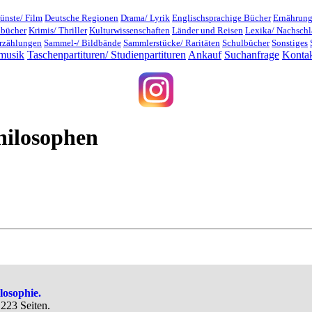
ünste/ Film
Deutsche Regionen
Drama/ Lyrik
Englischsprachige Bücher
Ernährung
dbücher
Krimis/ Thriller
Kulturwissenschaften
Länder und Reisen
Lexika/ Nachsch
rzählungen
Sammel-/ Bildbände
Sammlerstücke/ Raritäten
Schulbücher
Sonstiges
musik
Taschenpartituren/ Studienpartituren
Ankauf
Suchanfrage
Konta
hilosophen
losophie.
223 Seiten.