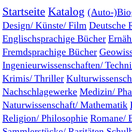
Startseite
Katalog
(Auto-)Bio
Design/ Künste/ Film
Deutsche 
Englischsprachige Bücher
Ernäh
Fremdsprachige Bücher
Geowiss
Ingenieurwissenschaften/ Techn
Krimis/ Thriller
Kulturwissensch
Nachschlagewerke
Medizin/ Ph
Naturwissenschaft/ Mathematik
Religion/ Philosophie
Romane/ E
Sammlerstücke/ Raritäten
Schul