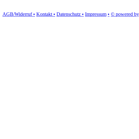
AGB/Widerruf •
Kontakt •
Datenschutz •
Impressum
•
© powered by