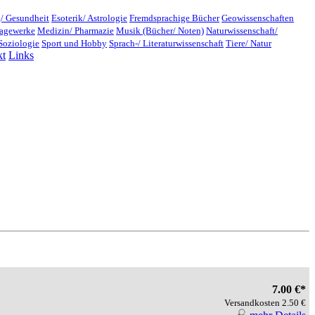
/ Gesundheit
Esoterik/ Astrologie
Fremdsprachige Bücher
Geowissenschaften
lagewerke
Medizin/ Pharmazie
Musik (Bücher/ Noten)
Naturwissenschaft/
Soziologie
Sport und Hobby
Sprach-/ Literaturwissenschaft
Tiere/ Natur
kt
Links
7.00 €*
Versandkosten 2.50 €