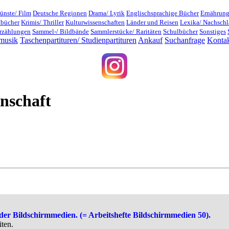
ünste/ Film
Deutsche Regionen
Drama/ Lyrik
Englischsprachige Bücher
Ernährung
dbücher
Krimis/ Thriller
Kulturwissenschaften
Länder und Reisen
Lexika/ Nachsch
rzählungen
Sammel-/ Bildbände
Sammlerstücke/ Raritäten
Schulbücher
Sonstiges
musik
Taschenpartituren/ Studienpartituren
Ankauf
Suchanfrage
Konta
nschaft
 der Bildschirmmedien. (= Arbeitshefte Bildschirmmedien 50).
ten.