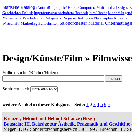
Startseite
Katalog
(Auto-)Biographie/ Briefe
Computer/ Multimedia
Design/ K
Geschichte/ Politik
Ingenieurwissenschaften/ Technik
Jura/ Recht
Kinder/ Jugen
Mathematik
Psychologie/ Pädagogik
Ratgeber
Religion/ Philosophie
Romane/ E
Salonorchester-Material
Unterhaltungs
Wirtschaft/ Marketing
Zeitschriften
Design/Künste/Film » Filmwisse
Volltextsuche (Bücher/Noten):
Sortieren nach
weitere Artikel in dieser Kategorie - Seite:
1
2
3
4
5
6
»
Kreuzer, Helmut und Helmut Schanze (Hrsg.)
Bausteine III. Beiträge zur Ästhetik, Pragmatik und Geschichte
Siegen, DFG-Sonderforschungsbereich 240, 1995, Broschur, 187 Sei