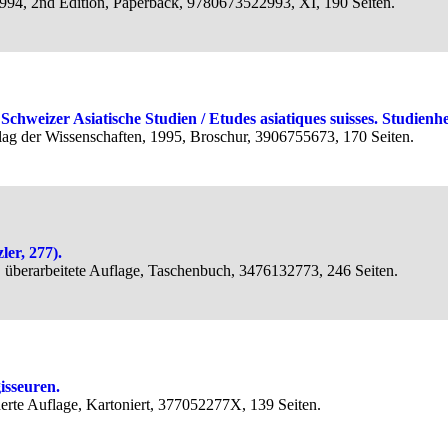
1994, 2nd Edition, Paperback, 9780673522993, XI, 190 Seiten.
chweizer Asiatische Studien / Etudes asiatiques suisses. Studienhe
rlag der Wissenschaften, 1995, Broschur, 3906755673, 170 Seiten.
er, 277).
 3. überarbeitete Auflage, Taschenbuch, 3476132773, 246 Seiten.
isseuren.
erte Auflage, Kartoniert, 377052277X, 139 Seiten.