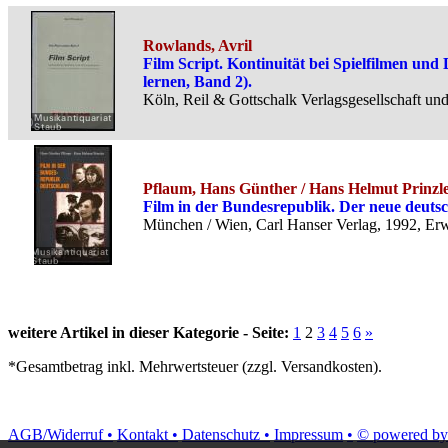
Rowlands, Avril
Film Script. Kontinuität bei Spielfilmen u
lernen, Band 2).
Köln, Reil & Gottschalk Verlagsgesellschaft un
Pflaum, Hans Günther / Hans Helmut Prinzl
Film in der Bundesrepublik. Der neue deut
München / Wien, Carl Hanser Verlag, 1992, Erw
weitere Artikel in dieser Kategorie - Seite:
1
2
3
4
5
6
»
*Gesamtbetrag inkl. Mehrwertsteuer (zzgl. Versandkosten).
AGB/Widerruf •
Kontakt •
Datenschutz •
Impressum
•
© powered by