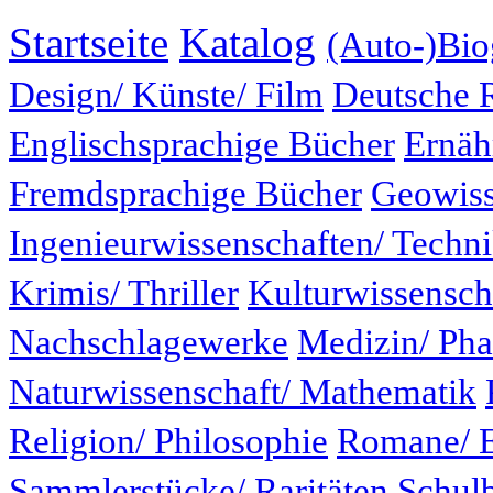
Startseite
Katalog
(Auto-)Bio
Design/ Künste/ Film
Deutsche 
Englischsprachige Bücher
Ernäh
Fremdsprachige Bücher
Geowiss
Ingenieurwissenschaften/ Techn
Krimis/ Thriller
Kulturwissensch
Nachschlagewerke
Medizin/ Ph
Naturwissenschaft/ Mathematik
Religion/ Philosophie
Romane/ E
Sammlerstücke/ Raritäten
Schul