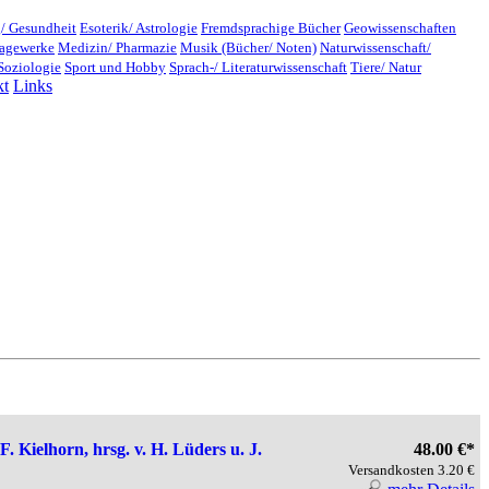
/ Gesundheit
Esoterik/ Astrologie
Fremdsprachige Bücher
Geowissenschaften
lagewerke
Medizin/ Pharmazie
Musik (Bücher/ Noten)
Naturwissenschaft/
Soziologie
Sport und Hobby
Sprach-/ Literaturwissenschaft
Tiere/ Natur
kt
Links
. Kielhorn, hrsg. v. H. Lüders u. J.
48.00 €*
Versandkosten 3.20 €