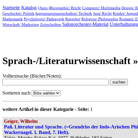
Startseite
Katalog
(Auto-)Biographie/ Briefe
Computer/ Multimedia
Design/ K
Geschichte/ Politik
Ingenieurwissenschaften/ Technik
Jura/ Recht
Kinder/ Jugen
Mathematik
Psychologie/ Pädagogik
Ratgeber
Religion/ Philosophie
Romane/ E
Salonorchester-Material
Unterhaltungs
Wirtschaft/ Marketing
Zeitschriften
Sprach-/Literaturwissenschaft »
Volltextsuche (Bücher/Noten):
Sortieren nach
weitere Artikel in dieser Kategorie - Seite:
1
Geiger, Wilhelm
Pali. Literatur und Sprache. (=Grundriss der Indo-Arischen Philo
Wackernagel. 1. Band, 7. Heft).
Tokio, Meicho-Fukyu-Kai, 1977, Halbleder, 183 Seiten.