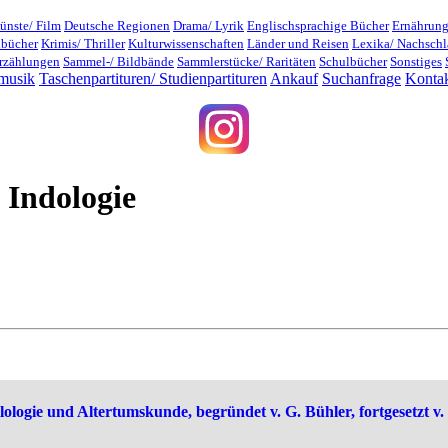
ünste/ Film
Deutsche Regionen
Drama/ Lyrik
Englischsprachige Bücher
Ernährung
dbücher
Krimis/ Thriller
Kulturwissenschaften
Länder und Reisen
Lexika/ Nachsch
rzählungen
Sammel-/ Bildbände
Sammlerstücke/ Raritäten
Schulbücher
Sonstiges
musik
Taschenpartituren/ Studienpartituren
Ankauf
Suchanfrage
Konta
 Indologie
logie und Altertumskunde, begründet v. G. Bühler, fortgesetzt v. F