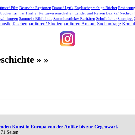
ünste/ Film
Deutsche Regionen
Drama/ Lyrik
Englischsprachige Bücher
Ernährung
dbücher
Krimis/ Thriller
Kulturwissenschaften
Länder und Reisen
Lexika/ Nachsch
rzählungen
Sammel-/ Bildbände
Sammlerstücke/ Raritäten
Schulbücher
Sonstiges
musik
Taschenpartituren/ Studienpartituren
Ankauf
Suchanfrage
Konta
schichte » »
llenden Kunst in Europa von der Antike bis zur Gegenwart.
71 Seiten.