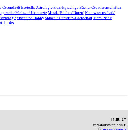
/ Gesundheit
Esoterik/ Astrologie
Fremdsprachige Bücher
Geowissenschaften
lagewerke
Medizin/ Pharmazie
Musik (Bücher/ Noten)
Naturwissenschaft/
Soziologie
Sport und Hobby
Sprach-/ Literaturwissenschaft
Tiere/ Natur
kt
Links
14.00 €*
Versandkosten 5.90 €