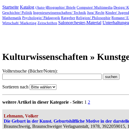
Startseite
Katalog
(Auto-)Biographie/ Briefe
Computer/ Multimedia
Design/ K
Geschichte/ Politik
Ingenieurwissenschaften/ Technik
Jura/ Recht
Kinder/ Jugen
Mathematik
Psychologie/ Pädagogik
Ratgeber
Religion/ Philosophie
Romane/ E
Salonorchester-Material
Unterhaltungs
Wirtschaft/ Marketing
Zeitschriften
Kulturwissenschaften » Kunstge
Volltextsuche (Bücher/Noten):
Sortieren nach
weitere Artikel in dieser Kategorie - Seite:
1
2
Lehmann, Volker
Die Geburt in der Kunst. Geburtshilfliche Motive in der darste
Braunschweig, Braunschweiger Verlagsanstalt, 1978, 3922059015, 1