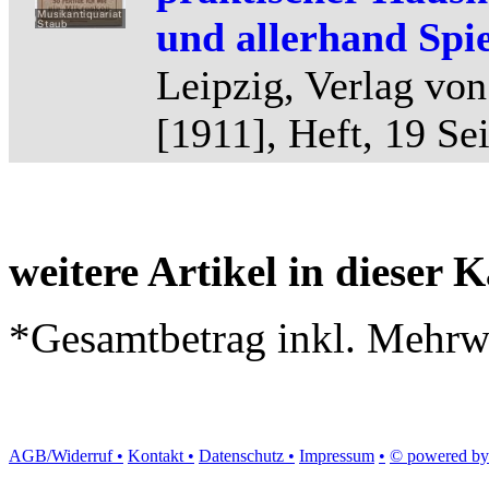
und allerhand Spie
Leipzig, Verlag vo
[1911], Heft, 19 Sei
weitere Artikel in dieser K
*Gesamtbetrag inkl. Mehrwe
AGB/Widerruf •
Kontakt •
Datenschutz •
Impressum
•
© powered by