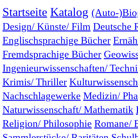
Startseite
Katalog
(Auto-)Bio
Design/ Künste/ Film
Deutsche 
Englischsprachige Bücher
Ernäh
Fremdsprachige Bücher
Geowiss
Ingenieurwissenschaften/ Techn
Krimis/ Thriller
Kulturwissensch
Nachschlagewerke
Medizin/ Ph
Naturwissenschaft/ Mathematik
Religion/ Philosophie
Romane/ E
Sammlerstücke/ Raritäten
Schul