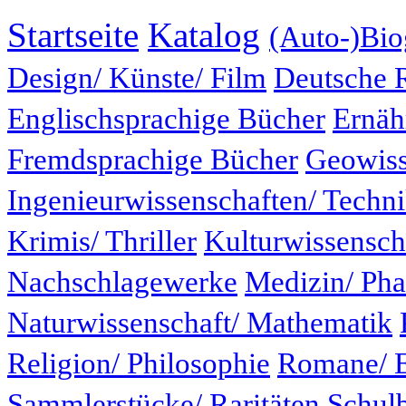
Startseite
Katalog
(Auto-)Bio
Design/ Künste/ Film
Deutsche 
Englischsprachige Bücher
Ernäh
Fremdsprachige Bücher
Geowiss
Ingenieurwissenschaften/ Techn
Krimis/ Thriller
Kulturwissensch
Nachschlagewerke
Medizin/ Ph
Naturwissenschaft/ Mathematik
Religion/ Philosophie
Romane/ E
Sammlerstücke/ Raritäten
Schul