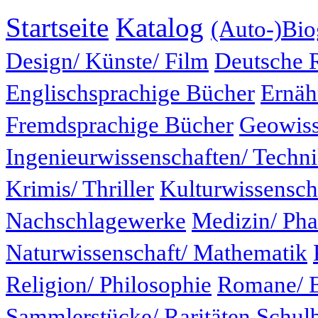
Startseite
Katalog
(Auto-)Bio
Design/ Künste/ Film
Deutsche 
Englischsprachige Bücher
Ernäh
Fremdsprachige Bücher
Geowiss
Ingenieurwissenschaften/ Techn
Krimis/ Thriller
Kulturwissensch
Nachschlagewerke
Medizin/ Ph
Naturwissenschaft/ Mathematik
Religion/ Philosophie
Romane/ E
Sammlerstücke/ Raritäten
Schul