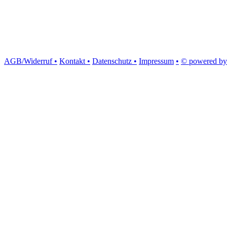
AGB/Widerruf •
Kontakt •
Datenschutz •
Impressum
•
© powered by