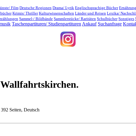
ünste/ Film
Deutsche Regionen
Drama/ Lyrik
Englischsprachige Bücher
Ernährung
dbücher
Krimis/ Thriller
Kulturwissenschaften
Länder und Reisen
Lexika/ Nachsch
rzählungen
Sammel-/ Bildbände
Sammlerstücke/ Raritäten
Schulbücher
Sonstiges
musik
Taschenpartituren/ Studienpartituren
Ankauf
Suchanfrage
Konta
 Wallfahrtskirchen.
 392 Seiten, Deutsch