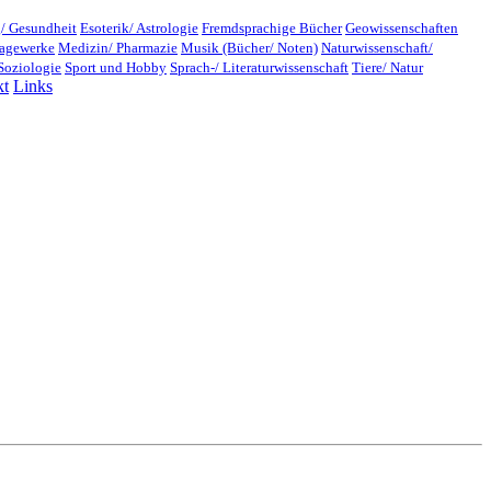
/ Gesundheit
Esoterik/ Astrologie
Fremdsprachige Bücher
Geowissenschaften
lagewerke
Medizin/ Pharmazie
Musik (Bücher/ Noten)
Naturwissenschaft/
Soziologie
Sport und Hobby
Sprach-/ Literaturwissenschaft
Tiere/ Natur
kt
Links