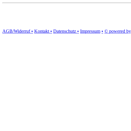
AGB/Widerruf •
Kontakt •
Datenschutz •
Impressum
•
© powered by