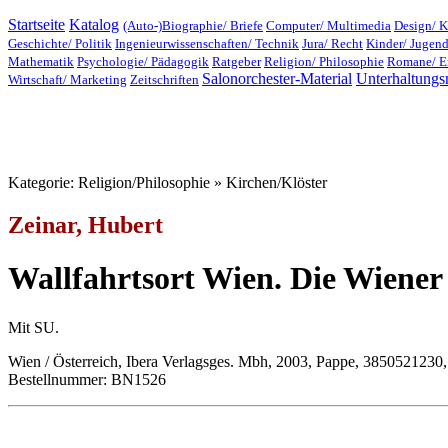
Startseite
Katalog
(Auto-)Biographie/ Briefe
Computer/ Multimedia
Design/ K
Geschichte/ Politik
Ingenieurwissenschaften/ Technik
Jura/ Recht
Kinder/ Jugen
Mathematik
Psychologie/ Pädagogik
Ratgeber
Religion/ Philosophie
Romane/ E
Salonorchester-Material
Unterhaltungs
Wirtschaft/ Marketing
Zeitschriften
Kategorie: Religion/Philosophie » Kirchen/Klöster
Zeinar, Hubert
Wallfahrtsort Wien. Die Wiener
Mit SU.
Wien / Österreich, Ibera Verlagsges. Mbh, 2003, Pappe, 3850521230,
Bestellnummer: BN1526