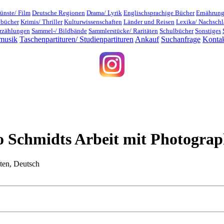
ünste/ Film
Deutsche Regionen
Drama/ Lyrik
Englischsprachige Bücher
Ernährung
dbücher
Krimis/ Thriller
Kulturwissenschaften
Länder und Reisen
Lexika/ Nachsch
rzählungen
Sammel-/ Bildbände
Sammlerstücke/ Raritäten
Schulbücher
Sonstiges
musik
Taschenpartituren/ Studienpartituren
Ankauf
Suchanfrage
Konta
 Schmidts Arbeit mit Photograp
iten, Deutsch