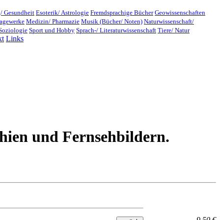
/ Gesundheit
Esoterik/ Astrologie
Fremdsprachige Bücher
Geowissenschaften
lagewerke
Medizin/ Pharmazie
Musik (Bücher/ Noten)
Naturwissenschaft/
Soziologie
Sport und Hobby
Sprach-/ Literaturwissenschaft
Tiere/ Natur
kt
Links
hien und Fernsehbildern.
9.50 €