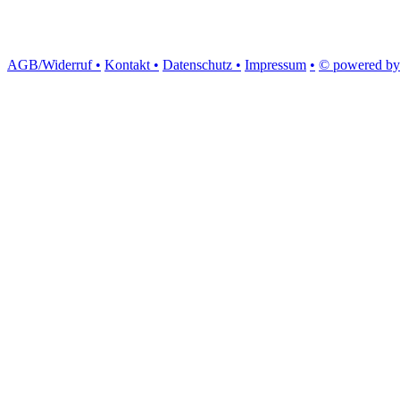
AGB/Widerruf •
Kontakt •
Datenschutz •
Impressum
•
© powered by