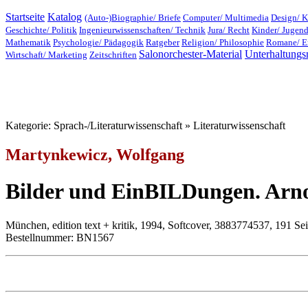
Startseite
Katalog
(Auto-)Biographie/ Briefe
Computer/ Multimedia
Design/ K
Geschichte/ Politik
Ingenieurwissenschaften/ Technik
Jura/ Recht
Kinder/ Jugen
Mathematik
Psychologie/ Pädagogik
Ratgeber
Religion/ Philosophie
Romane/ E
Salonorchester-Material
Unterhaltungs
Wirtschaft/ Marketing
Zeitschriften
Kategorie: Sprach-/Literaturwissenschaft » Literaturwissenschaft
Martynkewicz, Wolfgang
Bilder und EinBILDungen. Arno
München, edition text + kritik, 1994, Softcover, 3883774537, 191 Se
Bestellnummer: BN1567