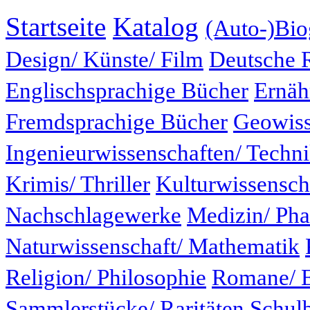
Startseite
Katalog
(Auto-)Bio
Design/ Künste/ Film
Deutsche 
Englischsprachige Bücher
Ernäh
Fremdsprachige Bücher
Geowiss
Ingenieurwissenschaften/ Techn
Krimis/ Thriller
Kulturwissensch
Nachschlagewerke
Medizin/ Ph
Naturwissenschaft/ Mathematik
Religion/ Philosophie
Romane/ E
Sammlerstücke/ Raritäten
Schul