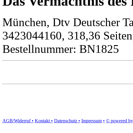
Das Vermächtnis des 
München, Dtv Deutscher Ta
3423044160, 318,36 Seiten
Bestellnummer: BN1825
AGB/Widerruf •
Kontakt •
Datenschutz •
Impressum
•
© powered by