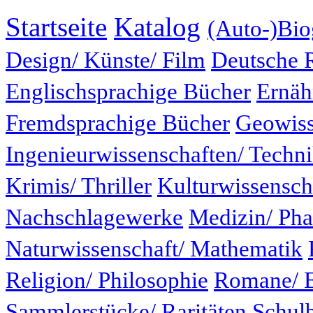
Startseite
Katalog
(Auto-)Bio
Design/ Künste/ Film
Deutsche 
Englischsprachige Bücher
Ernäh
Fremdsprachige Bücher
Geowiss
Ingenieurwissenschaften/ Techn
Krimis/ Thriller
Kulturwissensch
Nachschlagewerke
Medizin/ Ph
Naturwissenschaft/ Mathematik
Religion/ Philosophie
Romane/ E
Sammlerstücke/ Raritäten
Schul