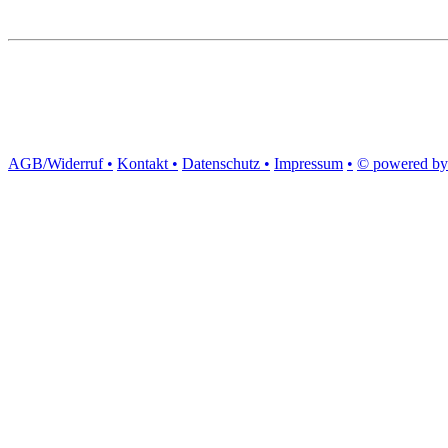
AGB/Widerruf •
Kontakt •
Datenschutz •
Impressum
•
© powered by