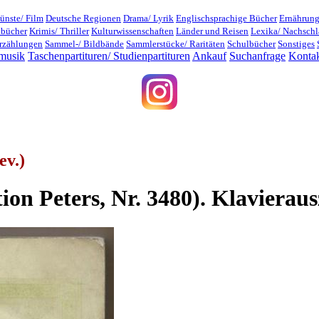
ünste/ Film
Deutsche Regionen
Drama/ Lyrik
Englischsprachige Bücher
Ernährung
dbücher
Krimis/ Thriller
Kulturwissenschaften
Länder und Reisen
Lexika/ Nachsch
rzählungen
Sammel-/ Bildbände
Sammlerstücke/ Raritäten
Schulbücher
Sonstiges
musik
Taschenpartituren/ Studienpartituren
Ankauf
Suchanfrage
Konta
ev.)
ion Peters, Nr. 3480). Klavieraus