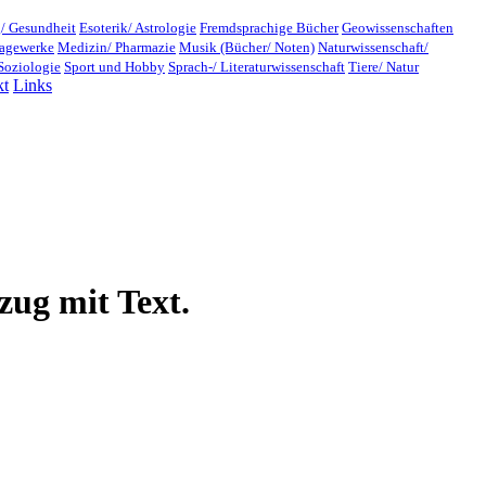
/ Gesundheit
Esoterik/ Astrologie
Fremdsprachige Bücher
Geowissenschaften
lagewerke
Medizin/ Pharmazie
Musik (Bücher/ Noten)
Naturwissenschaft/
Soziologie
Sport und Hobby
Sprach-/ Literaturwissenschaft
Tiere/ Natur
kt
Links
zug mit Text.