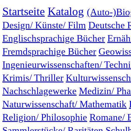
Startseite
Katalog
(Auto-)Bio
Design/ Künste/ Film
Deutsche 
Englischsprachige Bücher
Ernäh
Fremdsprachige Bücher
Geowiss
Ingenieurwissenschaften/ Techn
Krimis/ Thriller
Kulturwissensch
Nachschlagewerke
Medizin/ Ph
Naturwissenschaft/ Mathematik
Religion/ Philosophie
Romane/ E
Sammlerstücke/ Raritäten
Schul