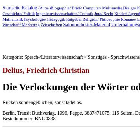
Startseite
Katalog
(Auto-)Biographie/ Briefe
Computer/ Multimedia
Design/ K
Geschichte/ Politik
Ingenieurwissenschaften/ Technik
Jura/ Recht
Kinder/ Jugen
Mathematik
Psychologie/ Pädagogik
Ratgeber
Religion/ Philosophie
Romane/ E
Salonorchester-Material
Unterhaltungs
Wirtschaft/ Marketing
Zeitschriften
Kategorie: Sprach-/Literaturwissenschaft » Sonstiges - Sprachwissens
Delius, Friedrich Christian
Die Verlockungen der Wörter o
Rücken sonnengeblichen, sonst tadellos.
Berlin, Transit Buchverlag, 1996, Pappe, 3887471075, 115 Seiten, D
Bestellnummer: BNG0838