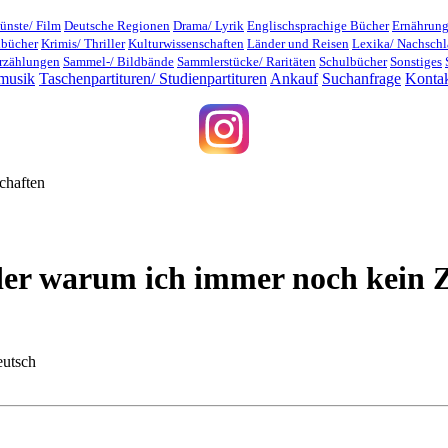
ünste/ Film
Deutsche Regionen
Drama/ Lyrik
Englischsprachige Bücher
Ernährung
dbücher
Krimis/ Thriller
Kulturwissenschaften
Länder und Reisen
Lexika/ Nachsch
rzählungen
Sammel-/ Bildbände
Sammlerstücke/ Raritäten
Schulbücher
Sonstiges
musik
Taschenpartituren/ Studienpartituren
Ankauf
Suchanfrage
Konta
chaften
der warum ich immer noch kein Z
eutsch