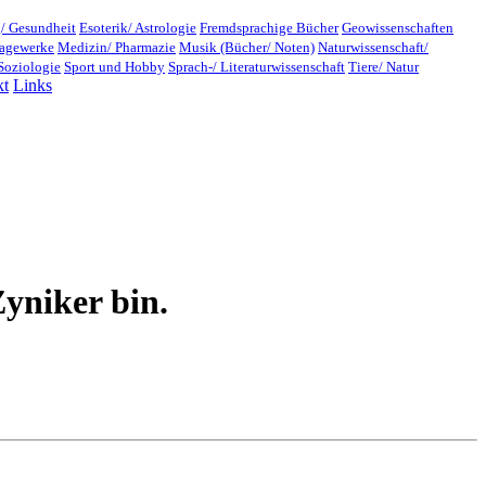
/ Gesundheit
Esoterik/ Astrologie
Fremdsprachige Bücher
Geowissenschaften
lagewerke
Medizin/ Pharmazie
Musik (Bücher/ Noten)
Naturwissenschaft/
Soziologie
Sport und Hobby
Sprach-/ Literaturwissenschaft
Tiere/ Natur
kt
Links
yniker bin.