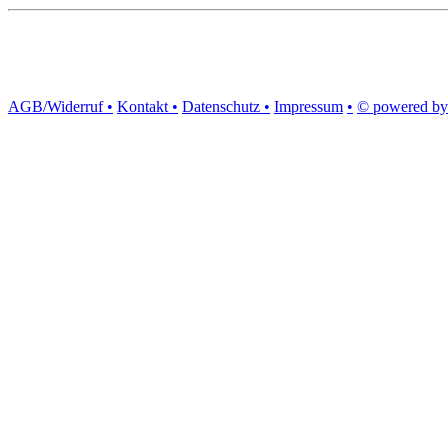
AGB/Widerruf •
Kontakt •
Datenschutz •
Impressum
•
© powered by